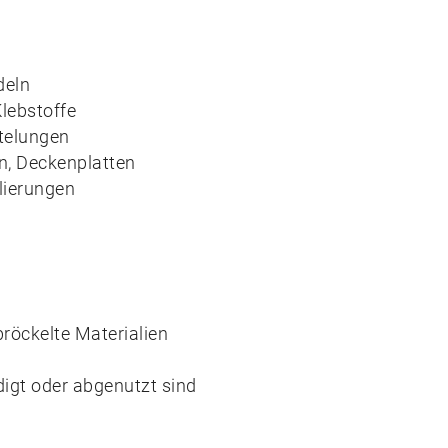
deln
lebstoffe
telungen
, Deckenplatten
lierungen
bröckelte Materialien
digt oder abgenutzt sind