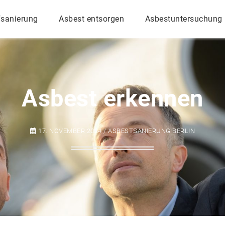
fsanierung
Asbest entsorgen
Asbestuntersuchung
Asbest erkennen
17. NOVEMBER 2024 / ASBESTSANIERUNG BERLIN