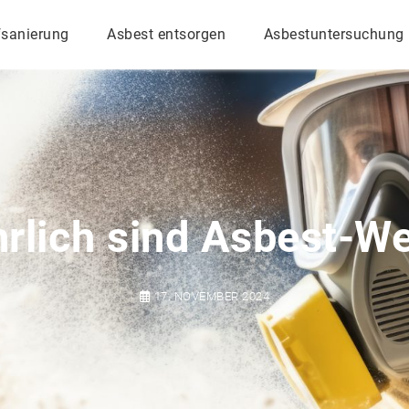
fsanierung
Asbest entsorgen
Asbestuntersuchung
rlich sind Asbest-We
17. NOVEMBER 2024